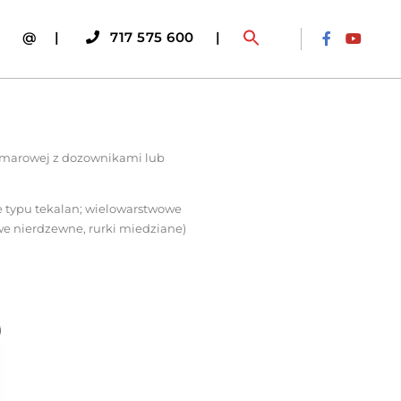
|
@
|
717 575 600
|
smarowej z dozownikami lub
e typu tekalan; wielowarstwowe
we nierdzewne, rurki miedziane)