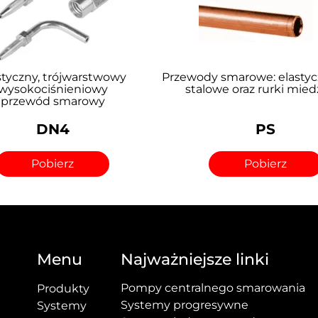
styczny, trójwarstwowy
Przewody smarowe: elastycz
wysokociśnieniowy
stalowe oraz rurki mied
przewód smarowy
DN4
PS
Pobierz
Pobierz
Menu
Najważniejsze linki
Pompy centralnego smarowania
Produkty
Systemy progresywne
Systemy