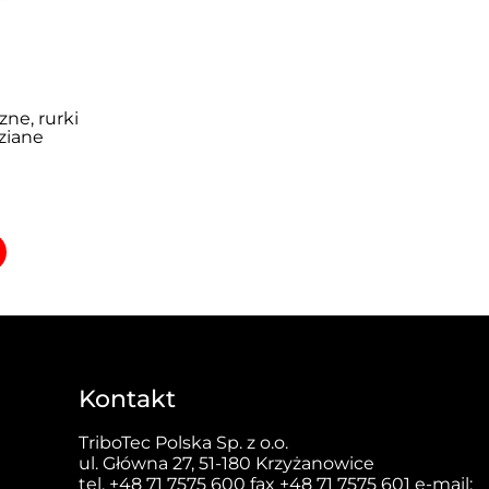
ne, rurki
ziane
Kontakt
TriboTec Polska Sp. z o.o.
ul. Główna 27, 51-180 Krzyżanowice
tel.
+48 71 7575 600
fax +48 71 7575 601 e-mail: