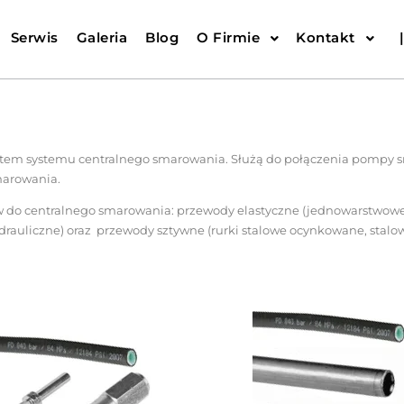
Serwis
Galeria
Blog
O Firmie
Kontakt
em systemu centralnego smarowania. Służą do połączenia pompy 
marowania.
ów do centralnego smarowania: przewody elastyczne (jednowarstwow
rauliczne) oraz przewody sztywne (rurki stalowe ocynkowane, stalo