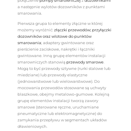
połączenie
pompy smarowniczej
z
dozownikami
a następnie wylotów dozowników z punktami
smarowania.
Pierwsza grupa to elementy złączne w której
możemy wyróżnić:
złączki przewodów; przyłączki
dozowników oraz wlotowe do punktów
smarowania
; adaptery gwintowane oraz
pierścienie zaciskowe, nakrętki i łączniki
gwintowane. Inną grupę elementów instalacji
smarowniczych stanowią
przewody smarowe
.
Mogą to być przewody sztywne (rurki stalowe lub
miedziane) lub przewody elastyczne
(jednowarstwowe lub wielowarstwowe). Do
mocowania przewodów stosowane są uchwyty
blaszkowe, obejmy metalowo-gumowe. Kolejną
grupę elementów instalacji tworzą zawory
smarowe (sterowane ręczne, uruchamiane
pneumatyczne lub elektromagnetyczne) do
zamykania przepływu w segmentach układów
dławieniowych.