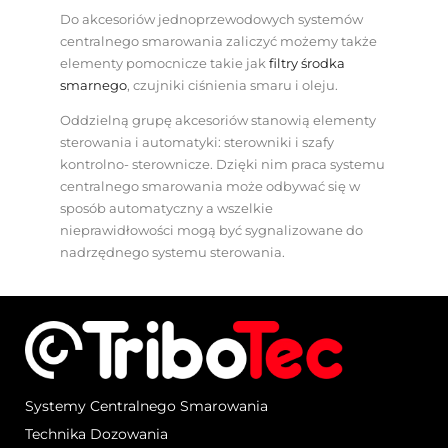
Do akcesoriów jednoprzewodowych systemów
centralnego smarowania zaliczyć możemy także
elementy pomocnicze takie jak
filtry środka
smarnego
, czujniki ciśnienia smaru i oleju.
Oddzielną grupę akcesoriów stanowią elementy
sterowania i automatyki: sterowniki i szafy
kontrolno- sterownicze. Dzięki nim praca systemu
centralnego smarowania może odbywać się w
sposób automatyczny a wszelkie
nieprawidłowości mogą być sygnalizowane do
nadrzędnego systemu sterowania.
Systemy Centralnego Smarowania
Technika Dozowania