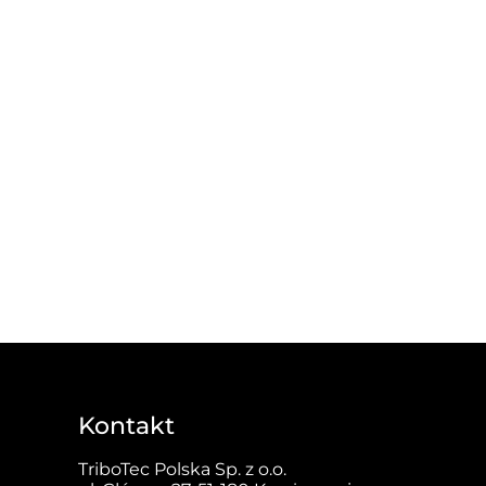
Kontakt
TriboTec Polska Sp. z o.o.