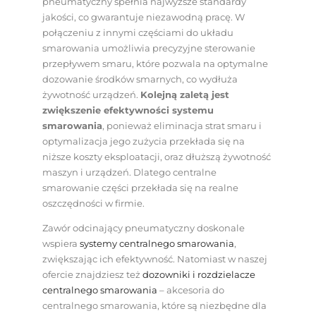
pneumatyczny spełnia najwyższe standardy
jakości, co gwarantuje niezawodną pracę. W
połączeniu z innymi częściami do układu
smarowania umożliwia precyzyjne sterowanie
przepływem smaru, które pozwala na optymalne
dozowanie środków smarnych, co wydłuża
żywotność urządzeń.
Kolejną zaletą jest
zwiększenie efektywności systemu
smarowania
, ponieważ eliminacja strat smaru i
optymalizacja jego zużycia przekłada się na
niższe koszty eksploatacji, oraz dłuższą żywotność
maszyn i urządzeń. Dlatego centralne
smarowanie części przekłada się na realne
oszczędności w firmie.
Zawór odcinający pneumatyczny doskonale
wspiera
systemy centralnego smarowania
,
zwiększając ich efektywność. Natomiast w naszej
ofercie znajdziesz też
dozowniki i rozdzielacze
centralnego smarowania
– akcesoria do
centralnego smarowania, które są niezbędne dla