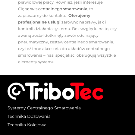
prawidłowej pracy. Również, jeśli interesuje
Cię
serwis centralnego smarowania
, to
zapraszamy do kontaktu.
Oferujemy
profesjonalne usługi
zarówno naprawy, jak i
kontroli działania systemu. Bez względu na to, czy
awarią został dotknięty zawór odcinający
pneumatyczny, zestaw centralnego smarowania,
czy też inne akcesoria do układów centralnego
smarowania – nasi specjaliści obsługują wszystkie
elementy systemu.
Systemy Centralnego Smarowania
Technika Dozowania
Technika Kolejowa