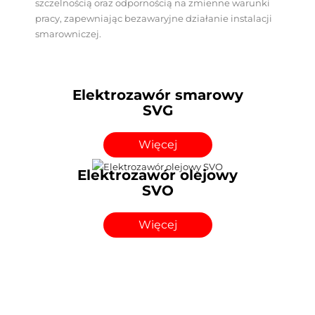
szczelnością oraz odpornością na zmienne warunki
pracy, zapewniając bezawaryjne działanie instalacji
smarowniczej.
Elektrozawór smarowy
SVG
Więcej
Elektrozawór olejowy
SVO
Więcej