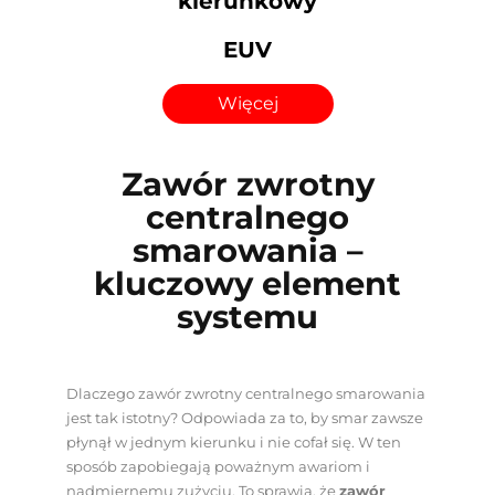
kierunkowy
EUV
Więcej
Zawór zwrotny
centralnego
smarowania –
kluczowy element
systemu
Dlaczego zawór zwrotny centralnego smarowania
jest tak istotny? Odpowiada za to, by smar zawsze
płynął w jednym kierunku i nie cofał się. W ten
sposób zapobiegają poważnym awariom i
nadmiernemu zużyciu. To sprawia, że
zawór